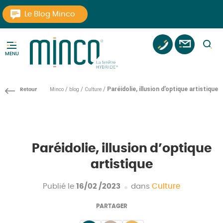
Aller au texte
Aller au menu
Le Blog Minco
tel
Contac
pi
MENU
La Fenêtre Hybride
Passer
Menu principal
au
/
/
/
Paréidolie, illusion d’optique artistique
Minco
blog
Culture
contenu
Paréidolie, illusion d’optique
artistique
Publié le
16/02 /2023
dans
Culture
PARTAGER