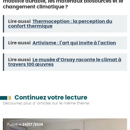
mobilité durable, les matériaux biosourcés et le
changement climatique ?
Lire aussi
Thermoception : la perception du
confort thermique
Lire aussi
Artivisme : l'art qui invite à l'action
Lire aussi
Le musée d’Orsay raconte le climat à
travers 100 œuvres
Continuez votre lecture
Découvrez plus d ’articles sur le même thème
Publié le
24/07 /2026