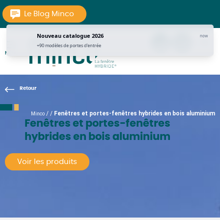
Aller au texte
Aller au menu
Le Blog Minco
Nouveau catalogue 2026
now
tel
Contac
pi
+90 modèles de portes d'entrée
MENU
La Fenêtre Hybride
Passer
Menu principal
au
contenu
/
/
Fenêtres et portes-fenêtres hybrides en bois aluminium
Minco
Fenêtres et portes-fenêtres
hybrides en bois aluminium
Voir les produits