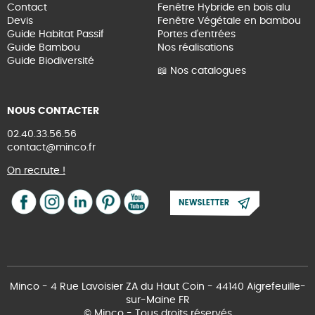
Contact
Fenêtre Hybride en bois alu
Devis
Fenêtre Végétale en bambou
Guide Habitat Passif
Portes d'entrées
Guide Bambou
Nos réalisations
Guide Biodiversité
📖 Nos catalogues
NOUS CONTACTER
02.40.33.56.56
contact@minco.fr
On recrute !
Minco - 4 Rue Lavoisier ZA du Haut Coin - 44140 Aigrefeuille-
sur-Maine FR
© Minco - Tous droits réservés