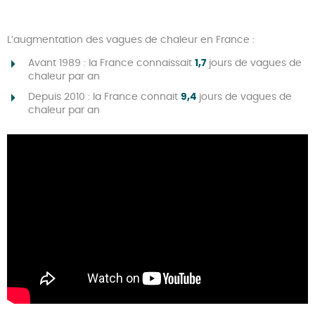
L’augmentation des vagues de chaleur en France :
Avant 1989 : la France connaissait
1,7
jours de vagues de
chaleur par an
Depuis 2010 : la France connait
9,4
jours de vagues de
chaleur par an