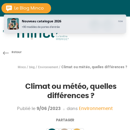
Aller au texte
Aller au menu
Le Blog Minco
Nouveau catalogue 2026
now
tel
Contac
pi
+90 modèles de portes d'entrée
MENU
La Fenêtre Hybride
Passer
Menu principal
au
contenu
/
/
/
Climat ou météo, quelles différences ?
Minco
blog
Environnement
Climat ou météo, quelles
différences ?
Publié le
9/06 /2023
dans
Environnement
PARTAGER