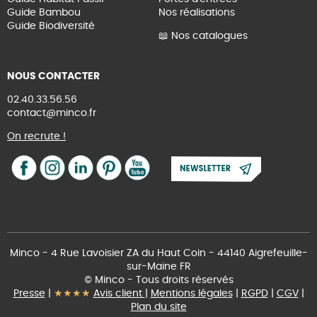
Guide Bambou
Nos réalisations
Guide Biodiversité
📖 Nos catalogues
NOUS CONTACTER
02.40.33.56.56
contact@minco.fr
On recrute !
Minco - 4 Rue Lavoisier ZA du Haut Coin - 44140 Aigrefeuille-
sur-Maine FR
© Minco - Tous droits réservés
Presse
|
★★★★
Avis client
|
Mentions légales
|
RGPD
|
CGV
|
Plan du site