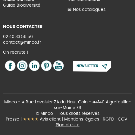
Guide Biodiversité
📖 Nos catalogues
NOUS CONTACTER
02.40.33.56.56
contact@minco.fr
On recrute !
Minco - 4 Rue Lavoisier ZA du Haut Coin - 44140 Aigrefeuille-
sur-Maine FR
© Minco - Tous droits réservés
Presse
|
★★★★
Avis client
|
Mentions légales
|
RGPD
|
CGV
|
Plan du site