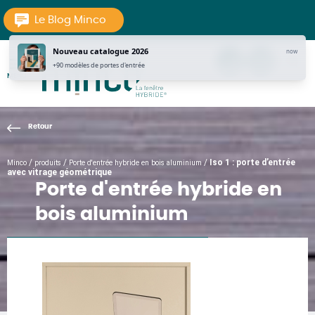
Aller au texte
Aller au menu
Le Blog Minco
Nouveau catalogue 2026
now
tel
Contac
pi
+90 modèles de portes d'entrée
MENU
La Fenêtre Hybride
Passer
Menu principal
au
contenu
/
/
/
Iso 1 : porte d’entrée
Minco
produits
Porte d'entrée hybride en bois aluminium
avec vitrage géométrique
Porte d'entrée hybride en
bois aluminium
ESTHÉTIQUES : PORTES D'ENTRÉES MODERNES