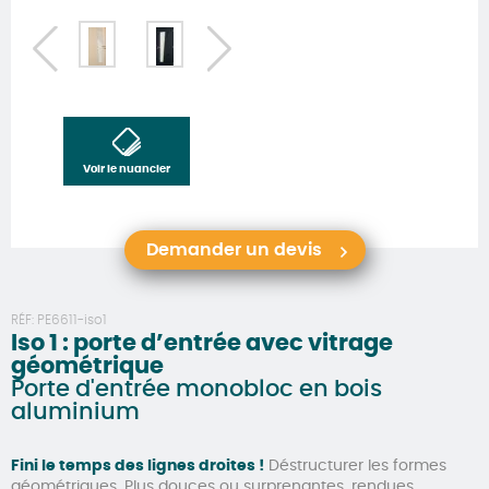
Voir le nuancier
Demander un devis
RÉF:
PE6611-iso1
Iso 1 : porte d’entrée avec vitrage
géométrique
Porte d'entrée monobloc en bois
aluminium
Fini le temps des lignes droites !
Déstructurer les formes
géométriques. Plus douces ou surprenantes, rendues