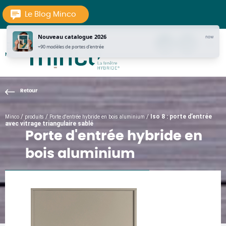
Aller au texte
Aller au menu
Le Blog Minco
Nouveau catalogue 2026
now
tel
Contac
pi
+90 modèles de portes d'entrée
MENU
La Fenêtre Hybride
Passer
Menu principal
au
contenu
/
/
/
Iso 8 : porte d’entrée
Minco
produits
Porte d'entrée hybride en bois aluminium
avec vitrage triangulaire sablé
Porte d'entrée hybride en
bois aluminium
ESTHÉTIQUES : PORTES D'ENTRÉES MODERNES