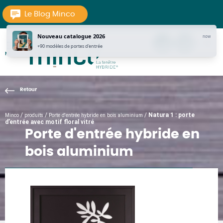
Aller au texte
Aller au menu
Le Blog Minco
Nouveau catalogue 2026
now
tel
Contac
pi
+90 modèles de portes d'entrée
MENU
La Fenêtre Hybride
Passer
Menu principal
au
contenu
/
/
/
Natura 1 : porte
Minco
produits
Porte d'entrée hybride en bois aluminium
d’entrée avec motif floral vitré
Porte d'entrée hybride en
bois aluminium
ICÔNIQUES : PORTES D'ENTRÉES NATURELLES ET AUDACIEUSES