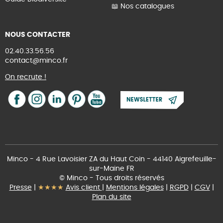
📖 Nos catalogues
NOUS CONTACTER
02.40.33.56.56
contact@minco.fr
On recrute !
Minco - 4 Rue Lavoisier ZA du Haut Coin - 44140 Aigrefeuille-
sur-Maine FR
© Minco - Tous droits réservés
Presse
|
★★★★
Avis client
|
Mentions légales
|
RGPD
|
CGV
|
Plan du site