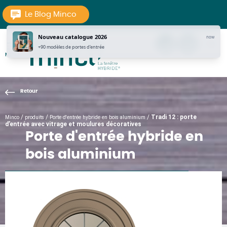
Aller au texte
Aller au menu
Le Blog Minco
Nouveau catalogue 2026
now
tel
Contac
pi
+90 modèles de portes d'entrée
MENU
La Fenêtre Hybride
Passer
Menu principal
au
contenu
/
/
/
Tradi 12 : porte
Minco
produits
Porte d'entrée hybride en bois aluminium
d’entrée avec vitrage et moulures décoratives
Porte d'entrée hybride en
bois aluminium
AUTHENTIQUES : NOS PORTES D'ENTRÉES TRADITIONNELLES