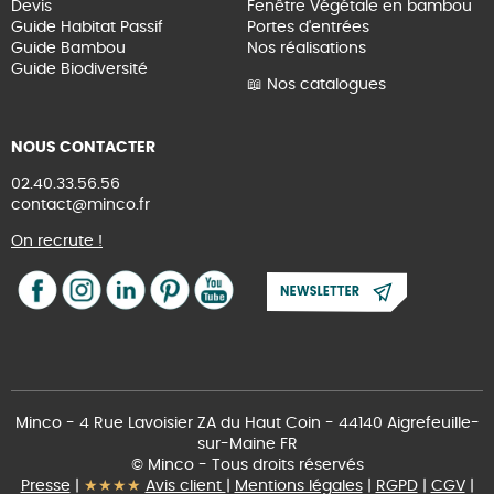
Devis
Fenêtre Végétale en bambou
Guide Habitat Passif
Portes d'entrées
Guide Bambou
Nos réalisations
Guide Biodiversité
📖 Nos catalogues
NOUS CONTACTER
02.40.33.56.56
contact@minco.fr
On recrute !
Minco - 4 Rue Lavoisier ZA du Haut Coin - 44140 Aigrefeuille-
sur-Maine FR
© Minco - Tous droits réservés
Presse
|
★★★★
Avis client
|
Mentions légales
|
RGPD
|
CGV
|