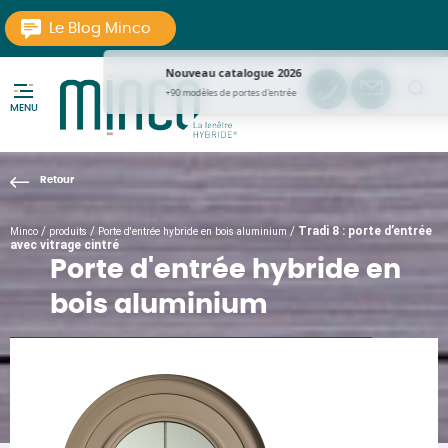
Aller au texte
Aller au menu
Le Blog Minco
Nouveau catalogue 2026
now
tel
Contac
pi
+90 modèles de portes d'entrée
MENU
La Fenêtre Hybride
Passer
Menu principal
au
contenu
/
/
/
Tradi 8 : porte d’entrée
Minco
produits
Porte d'entrée hybride en bois aluminium
avec vitrage cintré
Porte d'entrée hybride en
bois aluminium
AUTHENTIQUES : NOS PORTES D'ENTRÉES TRADITIONNELLES