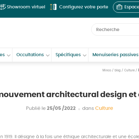
Showroom virtuel
Configurez votre porte
Espace
Recherche
ées
Occultations
Spécifiques
Menuiseries passives 
/
/
/
Minco
blog
Culture
ouvement architectural design et 
Publié le
25/05 /2022
dans
Culture
919. Il désigne à la fois une éthique architecturale et une école 