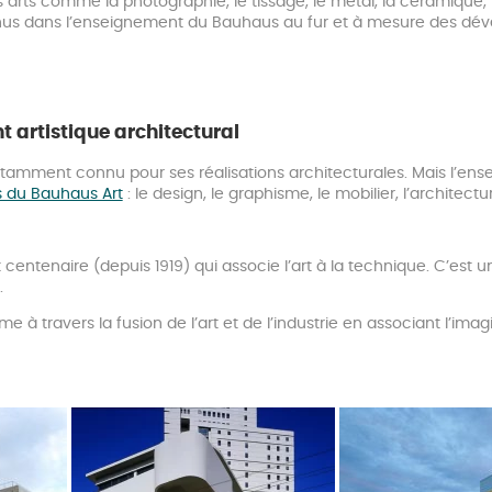
s arts comme la photographie, le tissage, le métal, la céramique,
us dans l’enseignement du Bauhaus au fur et à mesure des dév
 artistique architectural
ment connu pour ses réalisations architecturales. Mais l’ensem
 du Bauhaus Art
: le design, le graphisme, le mobilier, l’architectu
ntenaire (depuis 1919) qui associe l’art à la technique. C’est u
.
e à travers la fusion de l’art et de l’industrie en associant l’imag