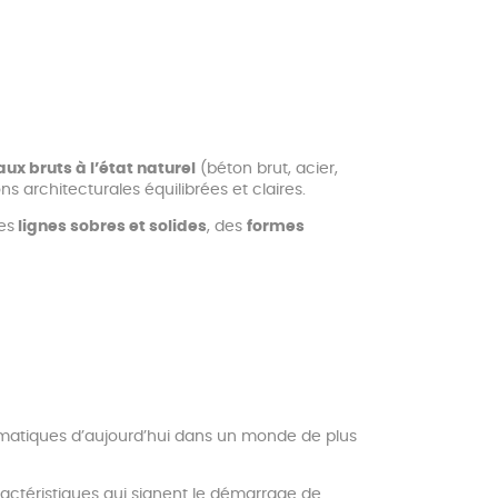
ux bruts à l’état naturel
(béton brut, acier,
ns architecturales équilibrées et claires.
es
lignes sobres et solides
, des
formes
lématiques d’aujourd’hui dans un monde de plus
actéristiques qui signent le démarrage de