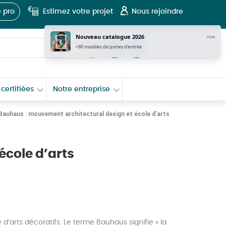
 pro
Estimez votre projet
Nous rejoindre
Nouveau catalogue 2026
now
tel
Contact
+90 modèles de portes d'entrée
certifiées
Notre entreprise
Bauhaus : mouvement architectural design et école d’arts
école d’arts
d’arts décoratifs. Le terme Bauhaus signifie « la