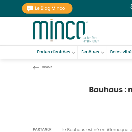
Aller au texte
Aller au menu
Le Blog Minco
La Fenêtre Hybride
Passer
Menu principal
au
Portes d’entrées
Fenêtres
Baies vitr
contenu
Bauhaus : m
PARTAGER
Le Bauhaus est né en Allemagne en 1