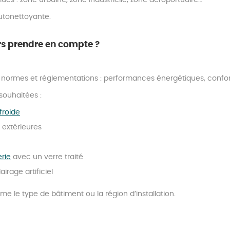
ués : zone urbaine, zone industrielle, zone aéroportuaire…
autonettoyante.
urs prendre en compte ?
 normes et réglementations : performances énergétiques, confort
souhaitées :
froide
 extérieures
erie
avec un verre traité
irage artificiel
 le type de bâtiment ou la région d’installation.