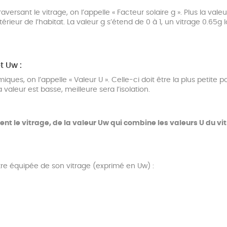
versant le vitrage, on l’appelle « Facteur solaire g ». Plus la valeu
érieur de l’habitat. La valeur g s’étend de 0 à 1, un vitrage 0.65g
t Uw :
ues, on l’appelle « Valeur U ». Celle-ci doit être la plus petite po
valeur est basse, meilleure sera l’isolation.
t le vitrage, de la valeur Uw qui combine les valeurs U du vitra
re équipée de son vitrage (exprimé en Uw) :