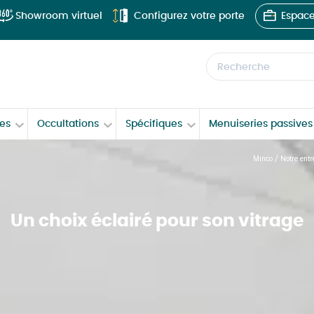
Showroom virtuel
Configurez votre porte
Espace
Recherche
ées
Occultations
Spécifiques
Menuiseries passives 
/
Minco
Notre entr
Un choix éclairé pour son vitrage