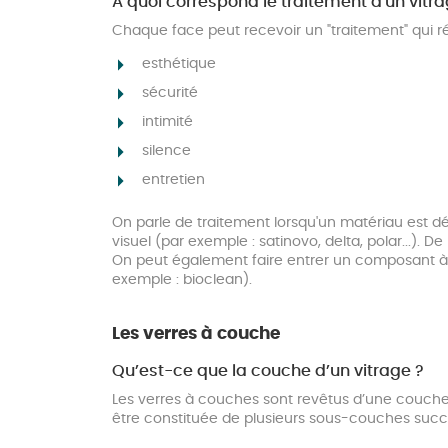
A quoi correspond le traitement d'un vitra
Chaque face peut recevoir un "traitement" qui ré
esthétique
sécurité
intimité
silence
entretien
On parle de traitement lorsqu'un matériau est dép
visuel (par exemple : satinovo, delta, polar...). 
On peut également faire entrer un composant à l
exemple : bioclean).
Les verres à couche
Qu’est-ce que la couche d’un vitrage ?
Les verres à couches sont revêtus d’une couche m
être constituée de plusieurs sous-couches succes