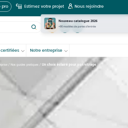
 pro
Estimez votre projet
Nous rejoindre
Nouveau catalogue 2026
now
tel
Contact
+90 modèles de portes d'entrée
certifiées
Notre entreprise
/
/
Un choix éclairé pour son vitrage
eprise
Nos guides pratiques