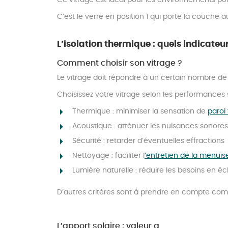
Ce vitrage est idéal pour les environnements poll
C’est le verre en position 1 qui porte la couche 
L’isolation thermique : quels indicate
Comment choisir son vitrage ?
Le vitrage doit répondre à un certain nombre de
Choisissez votre vitrage selon les performances 
Thermique : minimiser la sensation de
paroi 
Acoustique : atténuer les nuisances sonores
Sécurité : retarder d’éventuelles effractions
Nettoyage : faciliter l
’entretien de la menuis
Lumière naturelle : réduire les besoins en écla
D’autres critères sont à prendre en compte comme
L’apport solaire : valeur g