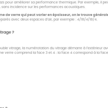
 gazs pour améliorer sa performance thermique. Par exemple, il pe
, sans incidence sur les performances acoustiques.
me de verre qui peut varier en épaisseur, on le trouve génér
parés avec deux espaces d’air, par exemple : 4/18/4/18/4.
itrage ?
uble vitrage, la numérotation du vitrage démarre à l’extérieur avec 
e verre comprend la face 3 et 4 : la face 4 correspond à la face si