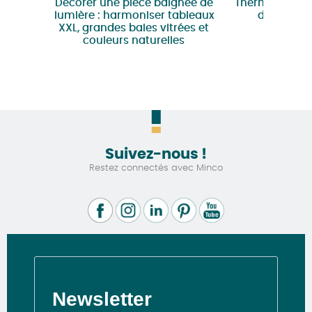
Décorer une pièce baignée de
Thermoception
lumière : harmoniser tableaux
du confor
XXL, grandes baies vitrées et
couleurs naturelles
Suivez-nous !
Restez connectés avec Minco
Newsletter