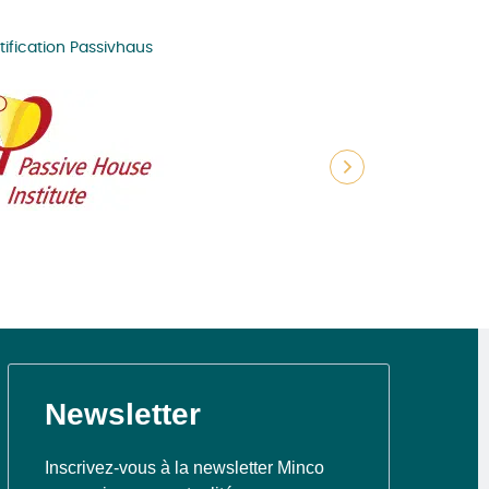
tification Passivhaus
Construction d'une m
Newsletter
Inscrivez-vous à la newsletter Minco