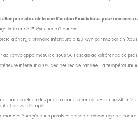
ustifier pour obtenir la certification Passivhaus pour une constr
age inférieur à 15 kWh par m2 par an
ale d’énergie primaire inférieure à 120 kWh par m2 par an (tous 
’air de l’enveloppe mesurée sous 50 Pascals de différence de press
ntérieure inférieur à 10% des heures de l’année : la température 
nt pour atteindre les performances thermiques du passif : c’est
onfort de vie décuplé.
formances énergétiques passives présente davantage de contra