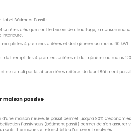
 Label Bâtiment Passif :
r 4 critères clés que sont le besoin de chauffage, la consommation 
 intérieure.
it remplir les 4 premiers critères et doit générer au moins 60 kW
nt doit remplir les 4 premiers critères et doit générer au moins 
ent ne rempli par les 4 premières critères du label Bâtiment passif
ur maison passive
on d’une maison neuve, le passif permet jusqu’à 90% d’économies
ellisation Passivhaus (bâtiment passif) permet de s’en assurer via l
on, ponts thermiques et étanchéité à l’air seront analysés.