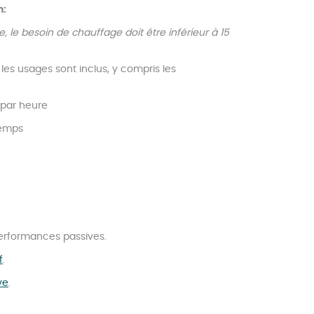
n:
, le besoin de chauffage doit être inférieur à 15
les usages sont inclus, y compris les
 par heure
temps
performances passives.
f
.
ve
.