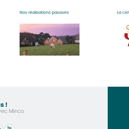
Nos réalisations passives
La cer
s !
vec Minco